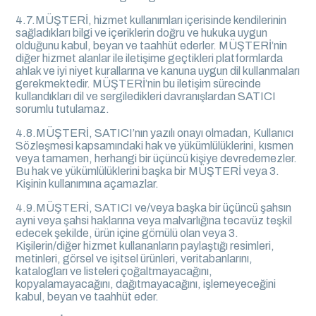
4.7.MÜŞTERİ, hizmet kullanımları içerisinde kendilerinin
sağladıkları bilgi ve içeriklerin doğru ve hukuka uygun
olduğunu kabul, beyan ve taahhüt ederler. MÜŞTERİ’nin
diğer hizmet alanlar ile iletişime geçtikleri platformlarda
ahlak ve iyi niyet kurallarına ve kanuna uygun dil kullanmaları
gerekmektedir. MÜŞTERİ’nin bu iletişim sürecinde
kullandıkları dil ve sergiledikleri davranışlardan SATICI
sorumlu tutulamaz.
4.8.MÜŞTERİ, SATICI’nın yazılı onayı olmadan, Kullanıcı
Sözleşmesi kapsamındaki hak ve yükümlülüklerini, kısmen
veya tamamen, herhangi bir üçüncü kişiye devredemezler.
Bu hak ve yükümlülüklerini başka bir MÜŞTERİ veya 3.
Kişinin kullanımına açamazlar.
4.9.MÜŞTERİ, SATICI ve/veya başka bir üçüncü şahsın
ayni veya şahsi haklarına veya malvarlığına tecavüz teşkil
edecek şekilde, ürün içine gömülü olan veya 3.
Kişilerin/diğer hizmet kullananların paylaştığı resimleri,
metinleri, görsel ve işitsel ürünleri, veritabanlarını,
katalogları ve listeleri çoğaltmayacağını,
kopyalamayacağını, dağıtmayacağını, işlemeyeceğini
kabul, beyan ve taahhüt eder.