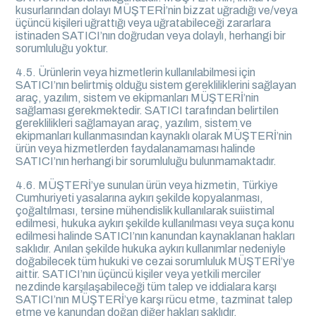
kusurlarından dolayı MÜŞTERİ’nin bizzat uğradığı ve/veya
üçüncü kişileri uğrattığı veya uğratabileceği zararlara
istinaden SATICI’nın doğrudan veya dolaylı, herhangi bir
sorumluluğu yoktur.
4.5. Ürünlerin veya hizmetlerin kullanılabilmesi için
SATICI’nın belirtmiş olduğu sistem gerekliliklerini sağlayan
araç, yazılım, sistem ve ekipmanları MÜŞTERİ’nin
sağlaması gerekmektedir. SATICI tarafından belirtilen
gereklilikleri sağlamayan araç, yazılım, sistem ve
ekipmanları kullanmasından kaynaklı olarak MÜŞTERİ’nin
ürün veya hizmetlerden faydalanamaması halinde
SATICI’nın herhangi bir sorumluluğu bulunmamaktadır.
4.6. MÜŞTERİ’ye sunulan ürün veya hizmetin, Türkiye
Cumhuriyeti yasalarına aykırı şekilde kopyalanması,
çoğaltılması, tersine mühendislik kullanılarak suiistimal
edilmesi, hukuka aykırı şekilde kullanılması veya suça konu
edilmesi halinde SATICI’nın kanundan kaynaklanan hakları
saklıdır. Anılan şekilde hukuka aykırı kullanımlar nedeniyle
doğabilecek tüm hukuki ve cezai sorumluluk MÜŞTERİ’ye
aittir. SATICI’nın üçüncü kişiler veya yetkili merciler
nezdinde karşılaşabileceği tüm talep ve iddialara karşı
SATICI’nın MÜŞTERİ’ye karşı rücu etme, tazminat talep
etme ve kanundan doğan diğer hakları saklıdır.