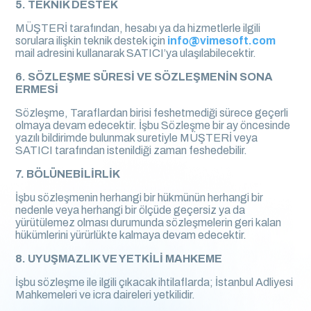
5. TEKNİK DESTEK
MÜŞTERİ tarafından, hesabı ya da hizmetlerle ilgili
sorulara ilişkin teknik destek için
info@vimesoft.com
mail adresini kullanarak SATICI’ya ulaşılabilecektir.
6. SÖZLEŞME SÜRESİ VE SÖZLEŞMENİN SONA
ERMESİ
Sözleşme, Taraflardan birisi feshetmediği sürece geçerli
olmaya devam edecektir. İşbu Sözleşme bir ay öncesinde
yazılı bildirimde bulunmak suretiyle MÜŞTERİ veya
SATICI tarafından istenildiği zaman feshedebilir.
7. BÖLÜNEBİLİRLİK
İşbu sözleşmenin herhangi bir hükmünün herhangi bir
nedenle veya herhangi bir ölçüde geçersiz ya da
yürütülemez olması durumunda sözleşmelerin geri kalan
hükümlerini yürürlükte kalmaya devam edecektir.
8. UYUŞMAZLIK VE YETKİLİ MAHKEME
İşbu sözleşme ile ilgili çıkacak ihtilaflarda; İstanbul Adliyesi
Mahkemeleri ve icra daireleri yetkilidir.