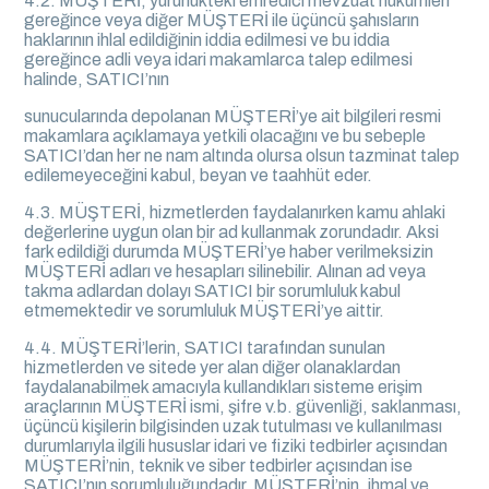
4.2. MÜŞTERİ, yürürlükteki emredici mevzuat hükümleri
gereğince veya diğer MÜŞTERİ ile üçüncü şahısların
haklarının ihlal edildiğinin iddia edilmesi ve bu iddia
gereğince adli veya idari makamlarca talep edilmesi
halinde, SATICI’nın
sunucularında depolanan MÜŞTERİ’ye ait bilgileri resmi
makamlara açıklamaya yetkili olacağını ve bu sebeple
SATICI’dan her ne nam altında olursa olsun tazminat talep
edilemeyeceğini kabul, beyan ve taahhüt eder.
4.3. MÜŞTERİ, hizmetlerden faydalanırken kamu ahlaki
değerlerine uygun olan bir ad kullanmak zorundadır. Aksi
fark edildiği durumda MÜŞTERİ’ye haber verilmeksizin
MÜŞTERİ adları ve hesapları silinebilir. Alınan ad veya
takma adlardan dolayı SATICI bir sorumluluk kabul
etmemektedir ve sorumluluk MÜŞTERİ’ye aittir.
4.4. MÜŞTERİ’lerin, SATICI tarafından sunulan
hizmetlerden ve sitede yer alan diğer olanaklardan
faydalanabilmek amacıyla kullandıkları sisteme erişim
araçlarının MÜŞTERİ ismi, şifre v.b. güvenliği, saklanması,
üçüncü kişilerin bilgisinden uzak tutulması ve kullanılması
durumlarıyla ilgili hususlar idari ve fiziki tedbirler açısından
MÜŞTERİ’nin, teknik ve siber tedbirler açısından ise
SATICI’nın sorumluluğundadır. MÜŞTERİ’nin, ihmal ve