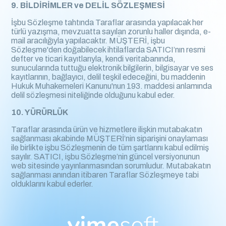
9. BİLDİRİMLER ve DELİL SÖZLEŞMESİ
İşbu Sözleşme tahtında Taraflar arasında yapılacak her
türlü yazışma, mevzuatta sayılan zorunlu haller dışında, e-
mail aracılığıyla yapılacaktır. MÜŞTERİ, işbu
Sözleşme'den doğabilecek ihtilaflarda SATICI’nın resmi
defter ve ticari kayıtlarıyla, kendi veritabanında,
sunucularında tuttuğu elektronik bilgilerin, bilgisayar ve ses
kayıtlarının, bağlayıcı, delil teşkil edeceğini, bu maddenin
Hukuk Muhakemeleri Kanunu'nun 193. maddesi anlamında
delil sözleşmesi niteliğinde olduğunu kabul eder.
10. YÜRÜRLÜK
Taraflar arasında ürün ve hizmetlere ilişkin mutabakatın
sağlanması akabinde MÜŞTERİ’nin siparişini onaylaması
ile birlikte işbu Sözleşmenin de tüm şartlarını kabul edilmiş
sayılır. SATICI, işbu Sözleşme’nin güncel versiyonunun
web sitesinde yayınlanmasından sorumludur. Mutabakatın
sağlanması anından itibaren Taraflar Sözleşmeye tabi
olduklarını kabul ederler.