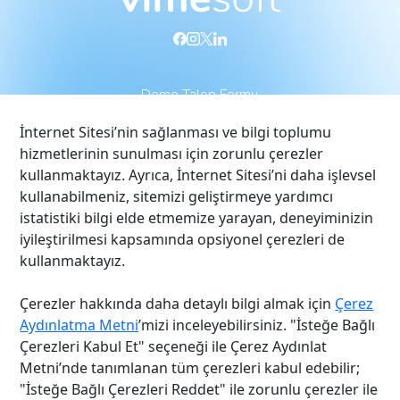
Demo Talep Formu
İnternet Sitesi’nin sağlanması ve bilgi toplumu
Vimesoft
Çözümlerimiz
hizmetlerinin sunulması için zorunlu çerezler
kullanmaktayız. Ayrıca, İnternet Sitesi’ni daha işlevsel
Biz Kimiz
Kurumsal Video
kullanabilmeniz, sitemizi geliştirmeye yardımcı
İnsan Kaynakları
Kurumsal Wiki
istatistiki bilgi elde etmemize yarayan, deneyiminizin
Referanslarımız
Görüntülü İletişim
iyileştirilmesi kapsamında opsiyonel çerezleri de
İletişim
Merkezi
kullanmaktayız.
Blog
Online Video
Mülakat
Çerezler hakkında daha detaylı bilgi almak için
Çerez
Aydınlatma Metni
’mizi inceleyebilirsiniz. "İsteğe Bağlı
Video Konferans
Çerezleri Kabul Et" seçeneği ile Çerez Aydınlat
Metni’nde tanımlanan tüm çerezleri kabul edebilir;
"İsteğe Bağlı Çerezleri Reddet" ile zorunlu çerezler ile
Platformlar