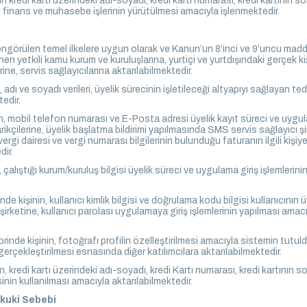
n kredi kartı üzerindeki adı-soyadı, kredi kartı numarası, kredi kartının so
, finans ve muhasebe işlerinin yürütülmesi amacıyla işlenmektedir.
ngörülen temel ilkelere uygun olarak ve Kanun’un 8’inci ve 9’uncu maddele
en yetkili kamu kurum ve kuruluşlarına, yurtiçi ve yurtdışındaki gerçek kiş
ine, servis sağlayıcılarına aktarılabilmektedir.
 adı ve soyadı verileri, üyelik sürecinin işletileceği altyapıyı sağlayan te
edir.
n, mobil telefon numarası ve E-Posta adresi üyelik kayıt süreci ve uygul
ikçilerine, üyelik başlatma bildirimi yapılmasında SMS servis sağlayıcı 
vergi dairesi ve vergi numarası bilgilerinin bulunduğu faturanın ilgili kişiye
dir.
 çalıştığı kurum/kuruluş bilgisi üyelik süreci ve uygulama giriş işlemlerini
de kişinin, kullanıcı kimlik bilgisi ve doğrulama kodu bilgisi kullanıcının
şirketine, kullanıcı parolası uygulamaya giriş işlemlerinin yapılması ama
rinde kişinin, fotoğrafı profilin özelleştirilmesi amacıyla sistemin tutul
erçekleştirilmesi esnasında diğer katılımcılara aktarılabilmektedir.
, kredi kartı üzerindeki adı-soyadı, kredi Kartı numarası, kredi kartının so
inin kullanılması amacıyla aktarılabilmektedir.
ukuki Sebebi