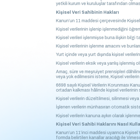
yetkili kurum ve kuruluşlar tarafından olmas
Kişisel Veri Sahibinin Hakları
Kanun’un 11 maddesi çerçevesinde Kişisel Ve
Kişisel verilerinin işlenip işlenmediğini öğre
Kişisel verileri işlenmişse buna ilişkin bilgi 
Kişisel verilerinin işlenme amacını ve bunla
Yurt içinde veya yurt dışında kişisel verilerin
Kişisel verilerin eksik veya yanlış işlenmiş 
Amaç, süre ve meşruiyet prensipleri dâhilind
veya yok edilmesini isteme, Kişisel verileri
6698 sayılı Kişisel Verilerin Korunması Kan
ortadan kalkması hâlinde kişisel verilerinin
Kişisel verilerin düzeltilmesi, silinmesi veya 
İşlenen verilerin münhasıran otomatik siste
Kişisel verilerin kanuna aykırı olarak işlen
Kişisel Veri Sahibi Haklarını Nasıl Kulla
Kanun’un 11’inci maddesi uyarınca Kişisel 
formda belirtilen kanallar aracılığı ile Vime