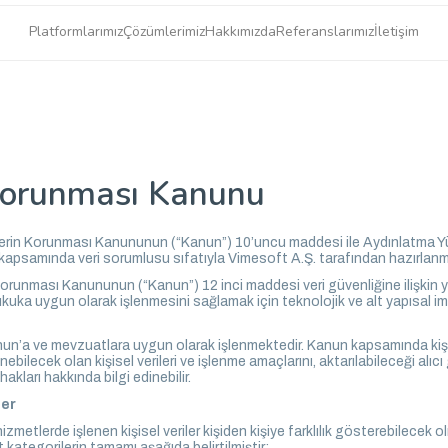
Platformlarımız
Çözümlerimiz
Hakkımızda
Referanslarımız
İletişim
 Korunması Kanunu
 Verilerin Korunması Kanununun (“Kanun”) 10’uncu maddesi ile Aydınlatma
apsamında veri sorumlusu sıfatıyla Vimesoft A.Ş. tarafından hazırlanmı
 Korunması Kanununun (“Kanun”) 12 inci maddesi veri güvenliğine ilişkin yü
kuka uygun olarak işlenmesini sağlamak için teknolojik ve alt yapısal imka
anun’a ve mevzuatlara uygun olarak işlenmektedir. Kanun kapsamında kişise
nebilecek olan kişisel verileri ve işlenme amaçlarını, aktarılabileceği alı
hakları hakkında bilgi edinebilir.
ler
metlerde işlenen kişisel veriler kişiden kişiye farklılık gösterebilecek o
t kategorilerin tamamı aşağıda belirtilmiştir: