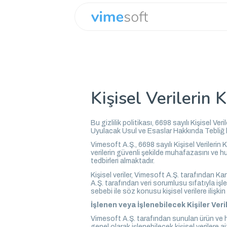
Kişisel Verilerin
Bu gizlilik politikası, 6698 sayılı Kişisel
Uyulacak Usul ve Esaslar Hakkında Tebliğ k
Vimesoft A.Ş., 6698 sayılı Kişisel Verilerin
verilerin güvenli şekilde muhafazasını ve hu
tedbirleri almaktadır.
Kişisel veriler, Vimesoft A.Ş. tarafından K
A.Ş. tarafından veri sorumlusu sıfatıyla işle
sebebi ile söz konusu kişisel verilere ilişkin 
İşlenen veya İşlenebilecek Kişiler Veri
Vimesoft A.Ş. tarafından sunulan ürün ve hiz
genel olarak işlenebilecek kişisel verilere ai