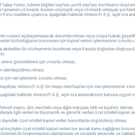
lif talep formu, ödeme bilgileri sayfası, profil sayfası, konferans oluştu
ıyla tamamen otomatik, kısmen otomatik veya otomatik olmayan yöntemler i
un’un 5’inci maddesi uyarınca, aşağıdaki hallerde Vimesoft A.Ş., açık rıza
ibinin rızasını açıklayamayacak durumda olması veya rızaya hukuki geçerlil
beden bütünlüğünün korunması için kişisel verinin işlenmesinin zorunlu 
da akdedilen bir sözleşmenin kurulması veya ifasıyla doğrudan doğruya ilg
sı,
yerine getirebilmesi için zorunlu olması,
an alenileştirilmiş olması,
sı için veri işlemenin zorunlu olması,
aydıyla, Vimesoft A.Ş.’nin meşru menfaatleri için veri işlenmesinin zoru
şağıdaki hallerde Vimesoft A.Ş., açık rıza aranmaksızın kanuna uygun olar
 felsefi inancı, dini, mezhebi veya diğer inançları, kılık ve kıyafeti, dernek,
le ilgili verileri ile biyometrik ve genetik verileri özel nitelikli kişisel ver
ı dışındaki özel nitelikli kişisel veriler, kanunlarda öngörülmüş olması,
atına ilişkin özel nitelikli kişisel verileri ise ancak kamu sağlığının korun
hizmetleri ile finansmanının planlanması ve yönetimi amacıyla, sır sakla