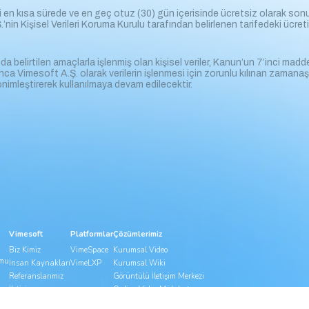
i en kısa sürede ve en geç otuz (30) gün içerisinde ücretsiz olarak sonuç
nin Kişisel Verileri Koruma Kurulu tarafından belirlenen tarifedeki ücreti 
nda belirtilen amaçlarla işlenmiş olan kişisel veriler, Kanun’un 7’inci ma
ca Vimesoft A.Ş. olarak verilerin işlenmesi için zorunlu kılınan zamana
nimleştirerek kullanılmaya devam edilecektir.
Vimesoft
Platformlar
Çözümlerimiz
Biz Kimiz
VimeSpace
Kurumsal Video
rmu
İnsan Kaynakları
VimeLXP
Kurumsal Wiki
Referanslarımız
Görüntülü İletişim Merkezi
İletişim
Online Video Mülakat
Blog
Video Konferans