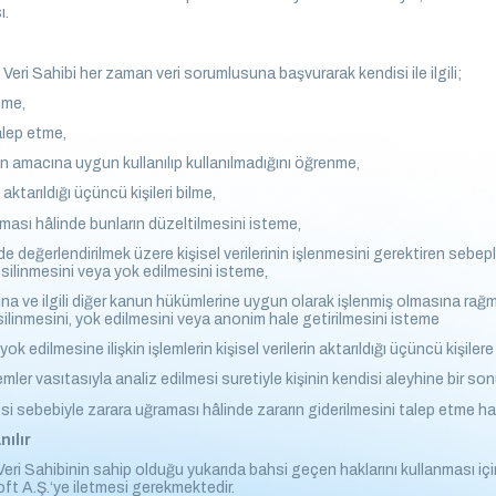
ı.
ri Sahibi her zaman veri sorumlusuna başvurarak kendisi ile ilgili;
nme,
talep etme,
rın amacına uygun kullanılıp kullanılmadığını öğrenme,
 aktarıldığı üçüncü kişileri bilme,
olması hâlinde bunların düzeltilmesini isteme,
e değerlendirilmek üzere kişisel verilerinin işlenmesini gerektiren sebep
n silinmesini veya yok edilmesini isteme,
una ve ilgili diğer kanun hükümlerine uygun olarak işlenmiş olmasına rağ
 silinmesini, yok edilmesini veya anonim hale getirilmesini isteme
yok edilmesine ilişkin işlemlerin kişisel verilerin aktarıldığı üçüncü kişilere
mler vasıtasıyla analiz edilmesi suretiyle kişinin kendisi aleyhine bir s
mesi sebebiyle zarara uğraması hâlinde zararın giderilmesini talep etme hak
nılır
Veri Sahibinin sahip olduğu yukarıda bahsi geçen haklarını kullanması i
soft A.Ş.‘ye iletmesi gerekmektedir.