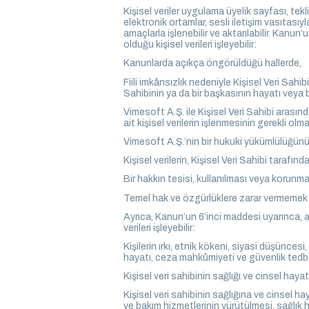
Kişisel veriler uygulama üyelik sayfası, tek
elektronik ortamlar, sesli iletişim vasıtas
amaçlarla işlenebilir ve aktarılabilir. Kan
olduğu kişisel verileri işleyebilir:
Kanunlarda açıkça öngörüldüğü hallerde,
Fiili imkânsızlık nedeniyle Kişisel Veri Sah
Sahibinin ya da bir başkasının hayatı veya 
Vimesoft A.Ş. ile Kişisel Veri Sahibi arasın
ait kişisel verilerin işlenmesinin gerekli olma
Vimesoft A.Ş.’nin bir hukuki yükümlülüğünü 
Kişisel verilerin, Kişisel Veri Sahibi tarafınd
Bir hakkın tesisi, kullanılması veya korunma
Temel hak ve özgürlüklere zarar vermemek k
Ayrıca, Kanun’un 6’inci maddesi uyarınca, a
verileri işleyebilir:
Kişilerin ırkı, etnik kökeni, siyasi düşüncesi,
hayatı, ceza mahkûmiyeti ve güvenlik tedbirleriy
Kişisel veri sahibinin sağlığı ve cinsel hayat
Kişisel veri sahibinin sağlığına ve cinsel hay
ve bakım hizmetlerinin yürütülmesi, sağlık 