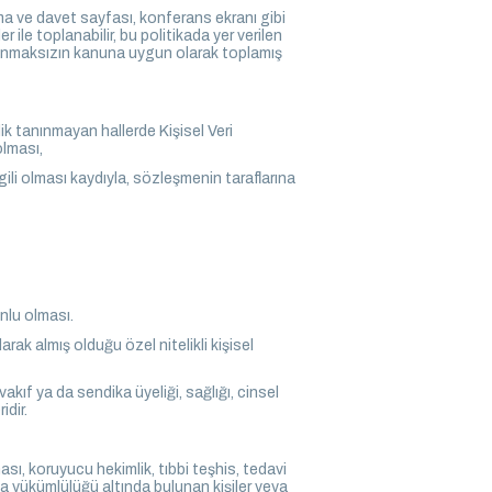
rma ve davet sayfası, konferans ekranı gibi
le toplanabilir, bu politikada yer verilen
 aranmaksızın kanuna uygun olarak toplamış
ik tanınmayan hallerde Kişisel Veri
olması,
ili olması kaydıyla, sözleşmenin taraflarına
nlu olması.
ak almış olduğu özel nitelikli kişisel
 vakıf ya da sendika üyeliği, sağlığı, cinsel
idir.
ması, koruyucu hekimlik, tıbbi teşhis, tedavi
ma yükümlülüğü altında bulunan kişiler veya