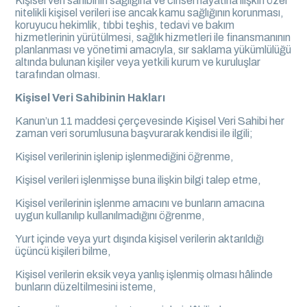
Kişisel veri sahibinin sağlığına ve cinsel hayatına ilişkin özel
nitelikli kişisel verileri ise ancak kamu sağlığının korunması,
koruyucu hekimlik, tıbbi teşhis, tedavi ve bakım
hizmetlerinin yürütülmesi, sağlık hizmetleri ile finansmanının
planlanması ve yönetimi amacıyla, sır saklama yükümlülüğü
altında bulunan kişiler veya yetkili kurum ve kuruluşlar
tarafından olması.
Kişisel Veri Sahibinin Hakları
Kanun’un 11 maddesi çerçevesinde Kişisel Veri Sahibi her
zaman veri sorumlusuna başvurarak kendisi ile ilgili;
Kişisel verilerinin işlenip işlenmediğini öğrenme,
Kişisel verileri işlenmişse buna ilişkin bilgi talep etme,
Kişisel verilerinin işlenme amacını ve bunların amacına
uygun kullanılıp kullanılmadığını öğrenme,
Yurt içinde veya yurt dışında kişisel verilerin aktarıldığı
üçüncü kişileri bilme,
Kişisel verilerin eksik veya yanlış işlenmiş olması hâlinde
bunların düzeltilmesini isteme,