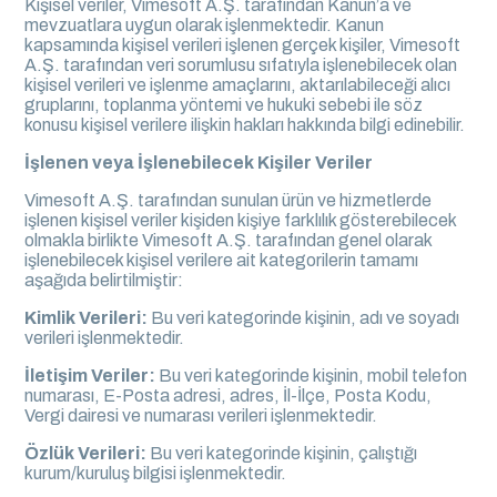
Kişisel veriler, Vimesoft A.Ş. tarafından Kanun’a ve
mevzuatlara uygun olarak işlenmektedir. Kanun
kapsamında kişisel verileri işlenen gerçek kişiler, Vimesoft
A.Ş. tarafından veri sorumlusu sıfatıyla işlenebilecek olan
kişisel verileri ve işlenme amaçlarını, aktarılabileceği alıcı
gruplarını, toplanma yöntemi ve hukuki sebebi ile söz
konusu kişisel verilere ilişkin hakları hakkında bilgi edinebilir.
İşlenen veya İşlenebilecek Kişiler Veriler
Vimesoft A.Ş. tarafından sunulan ürün ve hizmetlerde
işlenen kişisel veriler kişiden kişiye farklılık gösterebilecek
olmakla birlikte Vimesoft A.Ş. tarafından genel olarak
işlenebilecek kişisel verilere ait kategorilerin tamamı
aşağıda belirtilmiştir:
Kimlik Verileri:
Bu veri kategorinde kişinin, adı ve soyadı
verileri işlenmektedir.
İletişim Veriler:
Bu veri kategorinde kişinin, mobil telefon
numarası, E-Posta adresi, adres, İl-İlçe, Posta Kodu,
Vergi dairesi ve numarası verileri işlenmektedir.
Özlük Verileri:
Bu veri kategorinde kişinin, çalıştığı
kurum/kuruluş bilgisi işlenmektedir.