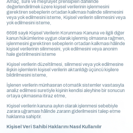
Amaç, süre ve meşruiyet prensipleri dâhilinde
değerlendirilmek üzere kişisel verilerinin işlenmesini
gerektiren sebeplerin ortadan kalkması halinde silinmesini
veya yok edilmesini isteme, Kişisel verilerin silinmesini veya
yok edilmesini isteme,
6698 sayılı Kişisel Verilerin Korunması Kanuna ve ilgili diğer
kanun hükümlerine uygun olarak işlenmiş olmasına rağmen,
işlenmesini gerektiren sebeplerin ortadan kalkması hâlinde
kişisel verilerinin silinmesini, yok edilmesini veya anonim
hale getirilmesini isteme
Kişisel verilerin düzeltilmesi, silinmesi veya yok edilmesine
ilişkin işlemlerin kişisel verilerin aktarıldığı üçüncü kişilere
bildirilmesini isteme,
İşlenen verilerin münhasıran otomatik sistemler vasıtasıyla
analiz edilmesi suretiyle kişinin kendisi aleyhine bir sonucun
ortaya çıkmasına itiraz etme,
Kişisel verilerin kanuna aykırı olarak işlenmesi sebebiyle
zarara uğraması hâlinde zararın giderilmesini talep etme
haklarına sahiptir.
Kişisel Veri Sahibi Haklarını Nasıl Kullanılır