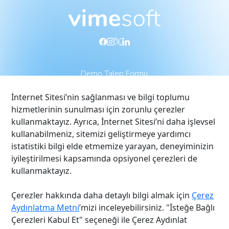
Demo Talep Formu
İnternet Sitesi’nin sağlanması ve bilgi toplumu
Vimesoft
Our Solutions
hizmetlerinin sunulması için zorunlu çerezler
Who Are We?
Video Conference
kullanmaktayız. Ayrıca, İnternet Sitesi’ni daha işlevsel
kullanabilmeniz, sitemizi geliştirmeye yardımcı
Human Resources
Corporate Wiki
istatistiki bilgi elde etmemize yarayan, deneyiminizin
Our References
Video Contact
iyileştirilmesi kapsamında opsiyonel çerezleri de
Contact
Center
kullanmaktayız.
Online Video
Interview
Çerezler hakkında daha detaylı bilgi almak için
Çerez
Enterprise Video
Aydınlatma Metni
’mizi inceleyebilirsiniz. "İsteğe Bağlı
Çerezleri Kabul Et" seçeneği ile Çerez Aydınlat
DMO