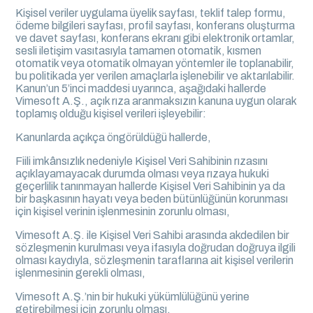
Kişisel veriler uygulama üyelik sayfası, teklif talep formu,
ödeme bilgileri sayfası, profil sayfası, konferans oluşturma
ve davet sayfası, konferans ekranı gibi elektronik ortamlar,
sesli iletişim vasıtasıyla tamamen otomatik, kısmen
otomatik veya otomatik olmayan yöntemler ile toplanabilir,
bu politikada yer verilen amaçlarla işlenebilir ve aktarılabilir.
Kanun’un 5’inci maddesi uyarınca, aşağıdaki hallerde
Vimesoft A.Ş., açık rıza aranmaksızın kanuna uygun olarak
toplamış olduğu kişisel verileri işleyebilir:
Kanunlarda açıkça öngörüldüğü hallerde,
Fiili imkânsızlık nedeniyle Kişisel Veri Sahibinin rızasını
açıklayamayacak durumda olması veya rızaya hukuki
geçerlilik tanınmayan hallerde Kişisel Veri Sahibinin ya da
bir başkasının hayatı veya beden bütünlüğünün korunması
için kişisel verinin işlenmesinin zorunlu olması,
Vimesoft A.Ş. ile Kişisel Veri Sahibi arasında akdedilen bir
sözleşmenin kurulması veya ifasıyla doğrudan doğruya ilgili
olması kaydıyla, sözleşmenin taraflarına ait kişisel verilerin
işlenmesinin gerekli olması,
Vimesoft A.Ş.’nin bir hukuki yükümlülüğünü yerine
getirebilmesi için zorunlu olması,