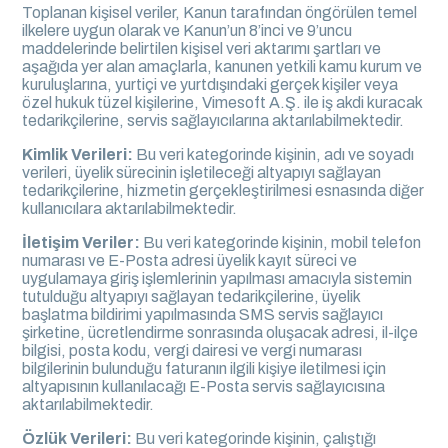
Toplanan kişisel veriler, Kanun tarafından öngörülen temel
ilkelere uygun olarak ve Kanun’un 8’inci ve 9’uncu
maddelerinde belirtilen kişisel veri aktarımı şartları ve
aşağıda yer alan amaçlarla, kanunen yetkili kamu kurum ve
kuruluşlarına, yurtiçi ve yurtdışındaki gerçek kişiler veya
özel hukuk tüzel kişilerine, Vimesoft A.Ş. ile iş akdi kuracak
tedarikçilerine, servis sağlayıcılarına aktarılabilmektedir.
Kimlik Verileri:
Bu veri kategorinde kişinin, adı ve soyadı
verileri, üyelik sürecinin işletileceği altyapıyı sağlayan
tedarikçilerine, hizmetin gerçekleştirilmesi esnasında diğer
kullanıcılara aktarılabilmektedir.
İletişim Veriler:
Bu veri kategorinde kişinin, mobil telefon
numarası ve E-Posta adresi üyelik kayıt süreci ve
uygulamaya giriş işlemlerinin yapılması amacıyla sistemin
tutulduğu altyapıyı sağlayan tedarikçilerine, üyelik
başlatma bildirimi yapılmasında SMS servis sağlayıcı
şirketine, ücretlendirme sonrasında oluşacak adresi, il-ilçe
bilgisi, posta kodu, vergi dairesi ve vergi numarası
bilgilerinin bulunduğu faturanın ilgili kişiye iletilmesi için
altyapısının kullanılacağı E-Posta servis sağlayıcısına
aktarılabilmektedir.
Özlük Verileri:
Bu veri kategorinde kişinin, çalıştığı