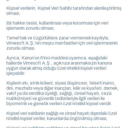
Kişisel verilerin, Kişisel Veri Sahibi tarafından alenileştirilmiş
olması,
Bir hakkın tesisi, kullanılması veya korunması için veri
işlemenin zorunlu olması,
Temel hak ve özgürlüklere zarar vermemek kaydıyla,
Vimesoft A.Ş.’nin meşru menfaatleri için veri işlenmesinin
zorunlu olması.
Ayrıca, Kanun’un 6’inci maddesi uyarınca, aşağıdaki
hallerde Vimesoft A.Ş., açık rıza aranmaksızın kanuna
uygun olarak almış olduğu özel nitelikli kişisel verileri
işleyebilir:
Kişilerin ırkı, etnik kökeni, siyasi düşüncesi, felsefi inancı,
dini, mezhebi veya diğer inançları, kılık ve kıyafeti, dernek,
vakıf ya da sendika üyeliği, sağlığı, cinsel hayatı, ceza
mahkûmiyeti ve güvenlik tedbirleriyle ilgili verileri ile
biyometrik ve genetik verileri özel nitelikli kişisel veridir.
Kişisel veri sahibinin sağlığı ve cinsel hayatı dışındaki özel
nitelikli kişisel veriler, kanunlarda öngörülmüş olması,