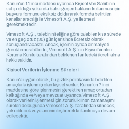
Kanun’un 11’inci maddesi uyarınca Kişisel Veri Sahibinin
sahip olduğu yukarıda bahsi geçen haklarını kullanması için
başvuru formunu eksiksiz doldurarak formda belirtilen
kanallar aracılığı ile Vimesoft A.Ş.‘ye iletmesi
gerekmektedir.
Vimesoft A.Ş., talebin niteliğine göre talebi en kısa sürede
ve en geç otuz (30) gün içerisinde ücretsiz olarak
sonuçlandıracaktır. Ancak, işlemin ayrıca bir maliyeti
gerektirmesi hâlinde, Vimesoft A.Ş.’nin Kişisel Verileri
Koruma Kurulu tarafından belirlenen tarifedeki ücreti alma
hakkı saklıdır.
Kişisel Verilerin İşlenme Süreleri
Kanun’a uygun olarak, bu gizlilik politikasında belirtilen
amaçlarla işlenmiş olan kişisel veriler, Kanun’un 7’inci
maddesine göre işlenmesini gerektiren amaç ortadan
kalktığında ve/veya mevzuat uyarınca Vimesoft A.Ş.
olarak verilerin işlenmesi için zorunlu kılınan zamanaşımı
süreleri dolduğunda Vimesoft A.Ş. tarafından silinecek,
yok edilecek veya anonimleştirerek kullanılmaya devam
edilecektir.