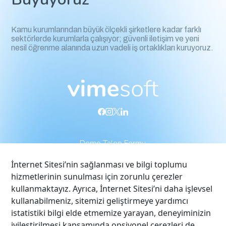
Kamu kurumlarından büyük ölçekli şirketlere kadar farklı
sektörlerde kurumlarla çalışıyor; güvenli iletişim ve yeni
nesil öğrenme alanında uzun vadeli iş ortaklıkları kuruyoruz.
Demo Talep Formu
İnternet Sitesi’nin sağlanması ve bilgi toplumu
Vimesoft
Çözümlerimiz
hizmetlerinin sunulması için zorunlu çerezler
kullanmaktayız. Ayrıca, İnternet Sitesi’ni daha işlevsel
Biz Kimiz
Kurumsal Video
kullanabilmeniz, sitemizi geliştirmeye yardımcı
İnsan Kaynakları
Kurumsal Wiki
istatistiki bilgi elde etmemize yarayan, deneyiminizin
Referanslarımız
Görüntülü İletişim
iyileştirilmesi kapsamında opsiyonel çerezleri de