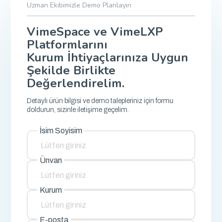
Uzman Ekibimizle Demo Planlayın
VimeSpace ve VimeLXP
Platformlarını
Kurum İhtiyaçlarınıza Uygun
Şekilde Birlikte
Değerlendirelim.
Detaylı ürün bilgisi ve demo talepleriniz için formu
doldurun, sizinle iletişime geçelim.
İsim Soyisim
Ünvan
Kurum
E-posta