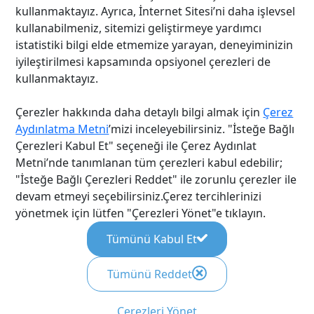
kullanmaktayız. Ayrıca, İnternet Sitesi’ni daha işlevsel
Biz Kimiz
Kurumsal Video
kullanabilmeniz, sitemizi geliştirmeye yardımcı
İnsan Kaynakları
Kurumsal Wiki
istatistiki bilgi elde etmemize yarayan, deneyiminizin
Referanslarımız
Görüntülü İletişim
iyileştirilmesi kapsamında opsiyonel çerezleri de
İletişim
Merkezi
kullanmaktayız.
Blog
Online Video
Mülakat
Çerezler hakkında daha detaylı bilgi almak için
Çerez
Aydınlatma Metni
’mizi inceleyebilirsiniz. "İsteğe Bağlı
Video Konferans
Çerezleri Kabul Et" seçeneği ile Çerez Aydınlat
Metni’nde tanımlanan tüm çerezleri kabul edebilir;
"İsteğe Bağlı Çerezleri Reddet" ile zorunlu çerezler ile
Platformlar
devam etmeyi seçebilirsiniz.Çerez tercihlerinizi
VimeSpace
yönetmek için lütfen "Çerezleri Yönet"e tıklayın.
VimeLXP
Tümünü Kabul Et
Tümünü Reddet
Gizlilik Politikası
Çerez Politikası
Kişisel Verilerin Korunması Kanunu
Aydınlatma Metni
Kullanım Şartları
Çerezleri Yönet