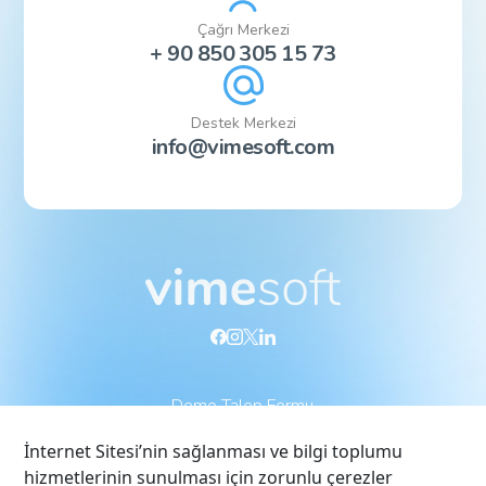
Çağrı Merkezi
+ 90 850 305 15 73
Destek Merkezi
info@vimesoft.com
Demo Talep Formu
İnternet Sitesi’nin sağlanması ve bilgi toplumu
Vimesoft
Çözümlerimiz
hizmetlerinin sunulması için zorunlu çerezler