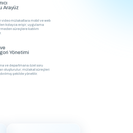
nıcı
u Arayüz
 video mülakatlara mobil ve web
en kolayca erişir; uygulama
rmeden süreçlere katılım
r.
 ve
gori Yönetimi
ona ve departmana özel soru
rı oluşturulur; mülakat süreçleri
dırılmış şekilde yönetilir.
i