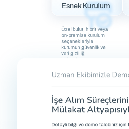
Esnek Kurulum
Özel bulut, hibrit veya
on-premise kurulum
seçenekleriyle
kurumun güvenlik ve
veri gizliliği
ihtiyaçlarına uyum
sağlanır.
Uzman Ekibimizle Demo
İşe Alım Süreçlerin
Mülakat Altyapısıyl
Detaylı bilgi ve demo talebiniz için