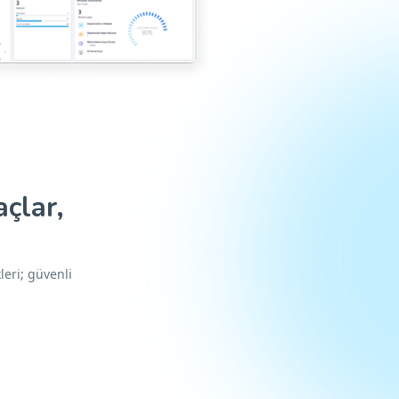
çlar,
eri; güvenli