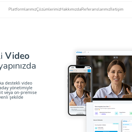
Platformlarımız
Çözümlerimiz
Hakkımızda
Referanslarımız
İletişim
li
Video
yapınızda
a destekli video
aday yönetimiyle
brit veya on-premise
enli şekilde