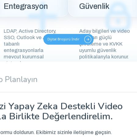
Entegrasyon
Güvenlik
LDAP, Active Directory,
Aday bilgileri ve video
SSO, Outlook ve API
kayıtları güçlü
Dijital Broşürü İndir
tabanlı
şifreleme ve KVKK
entegrasyonlarla
uyumlu güvenlik
mevcut kurumsal
politikalarıyla korunur.
sistemlere uyum
sağlanır.
 Planlayın
izi Yapay Zeka Destekli Video
a Birlikte Değerlendirelim.
 formu doldurun. Ekibimiz sizinle iletişime geçsin.