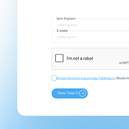
İsim Soyisim
E-posta
Kişisel Verilerin Korunması Politikasını
Okudum 
Demo Talep Et