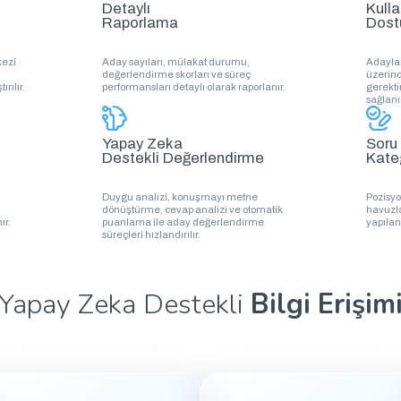
Detaylı
Kulla
Raporlama
Dost
kezi
Aday sayıları, mülakat durumu,
Adaylar
değerlendirme skorları ve süreç
üzerind
rılır.
performansları detaylı olarak raporlanır.
gerekti
sağlanı
Yapay Zeka
Soru
Destekli Değerlendirme
Kate
Duygu analizi, konuşmayı metne
Pozisy
dönüştürme, cevap analizi ve otomatik
havuzla
ır.
puanlama ile aday değerlendirme
yapılan
süreçleri hızlandırılır.
Yapay Zeka Destekli
Bilgi Erişim